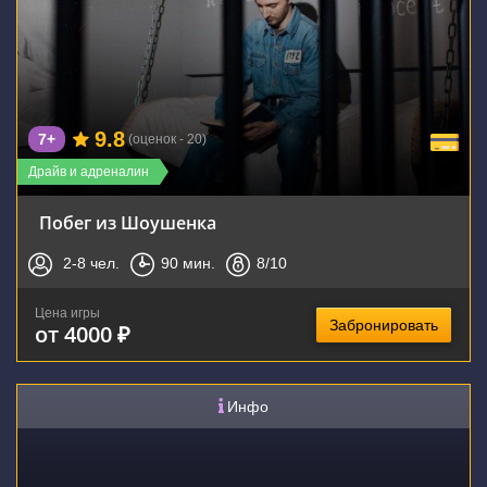
9.8
7+
(оценок - 20)
Драйв и адреналин
Побег из Шоушенка
2-8
чел.
90
мин.
8
/10
Цена игры
Забронировать
от 4000 ₽
Инфо