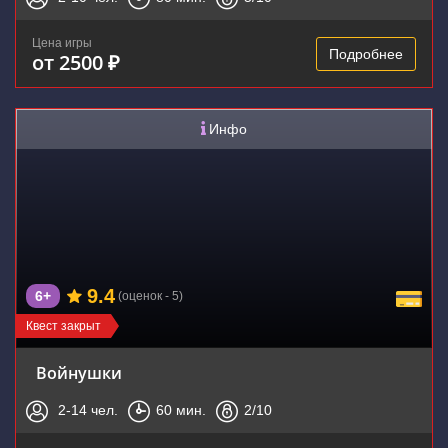
Цена игры
Подробнее
от 2500 ₽
Инфо
9.4
6+
(оценок - 5)
Квест закрыт
Войнушки
2-14
чел.
60
мин.
2
/10