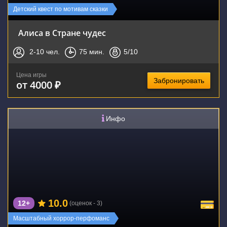
Детский квест по мотивам сказки
Алиса в Стране чудес
2-10
чел.
75
мин.
5
/10
Цена игры
Забронировать
от 4000 ₽
Инфо
10.0
12+
(оценок - 3)
Новинка
Масштабный хоррор-перфоманс