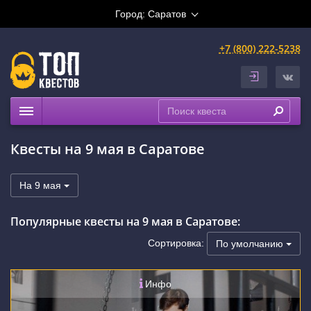
Город:
Саратов
+7 (800) 222-5238
Квесты
Квесты на 9 мая в Саратове
Выездные
Расписание
На 9 мая
Рейтинги
Популярные квесты на 9 мая в Саратове:
На карте
Сертификаты
Сортировка:
По умолчанию
Инфо