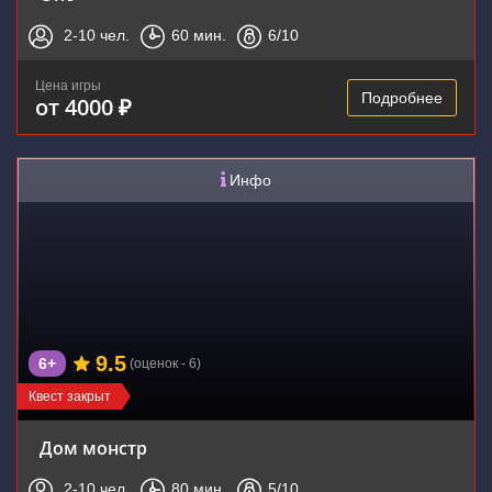
2-10
чел.
60
мин.
6
/10
Цена игры
Подробнее
от 4000 ₽
Инфо
9.5
6+
(оценок - 6)
Квест закрыт
Дом монстр
2-10
чел.
80
мин.
5
/10