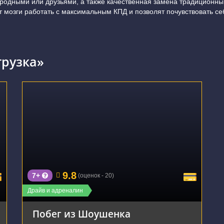
 родными или друзьями, а также качественная замена традиционны
 мозги работать с максимальным КПД и позволят почувствовать се
грузка»
г. Саратов, Вольский тракт, 1В
9.8
7+
(оценок - 20)
Драйв и адреналин
Побег из Шоушенка