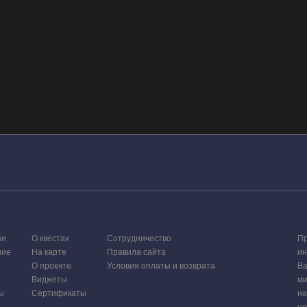
ки
О квестах
Сотрудничество
Пр
ние
На карте
Правила сайта
ин
О проекте
Условия оплаты и возврата
Ва
Виджеты
ми
ы
Сертификаты
на