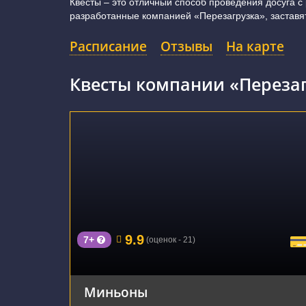
Квесты – это отличный способ проведения досуга с
разработанные компанией «Перезагрузка», заставят
Расписание
Отзывы
На карте
Квесты компании «Переза
г. Саратов, Вольский тракт, 1В
9.9
7+
(оценок - 21)
Миньоны