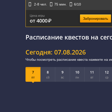
2-8
чел.
75
мин.
6
/10
Цена игры
Забронировать
от 4000
₽
Расписание квестов на сег
Сегодня: 07.08.2026
Чтобы посмотреть расписание квеста нажмите на ик
7
8
9
10
11
12
пт
сб
вс
пн
вт
ср