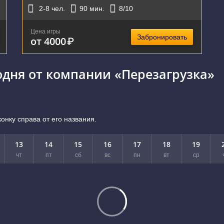
2-8
чел.
90
мин.
8
/10
Цена игры
Забронировать
от 4000
₽
одня от компании «Перезагрузка»
онку справа от его названия.
13
14
15
16
17
18
19
чт
пт
сб
вс
пн
вт
ср