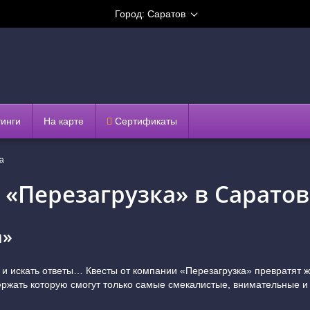
Город:
Саратов
тинги
На карте
Сертификаты
а
 «Перезагрузка» в Саратов
а»
 искать ответы… Квесты от компании «Перезагрузка» превратят жиз
держать которую смогут только самые смекалистые, внимательные 