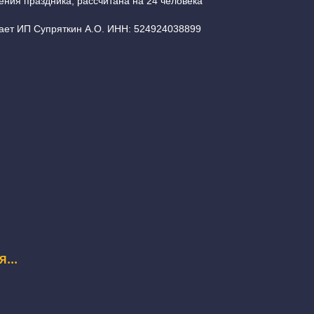
ения праздника, рассчитана на 24 человека
ает ИП Супряткин А.О. ИНН: 524924038899
...