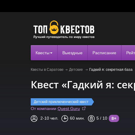
Квесты
Выездные
Расписание
Рей
Квесты в Саратове
Детские
Гадкий я: секретная база
Квест «Гадкий я: се
Детский приключенческий квест
От компании
Quest Guru
2-10
чел.
60
мин.
5
/ 10
8+