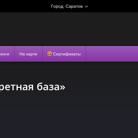
Город:
Саратов
тинги
На карте
Сертификаты
кретная база»