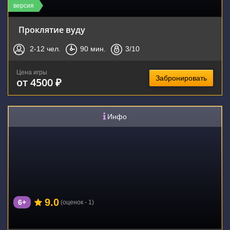
версия
Проклятие вуду
2-12
чел.
90
мин.
3
/10
Цена игры
Забронировать
от 4500 ₽
Инфо
9.0
6+
(оценок - 1)