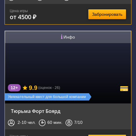
Цена игры
Забронировать
от 4500 ₽
Инфо
9.9
12+
(оценок - 26)
Увлекательный квест для большой компании
Тюрьма Форт Боярд
2-10
чел.
60
мин.
7
/10