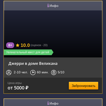
Инфо
10.0
8+
(оценок - 20)
Увлекательный квест для детей
Джерри в доме Великана
2-10
чел.
60
мин.
5
/10
Цена игры
Забронировать
от 5000 ₽
Инфо