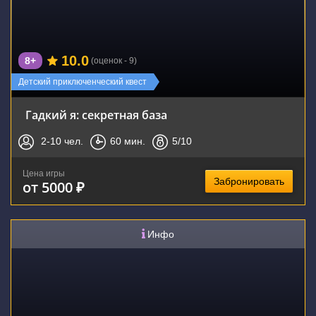
10.0
8+
(оценок - 9)
Детский приключенческий квест
Гадкий я: секретная база
2-10
чел.
60
мин.
5
/10
Цена игры
Забронировать
от 5000 ₽
Инфо