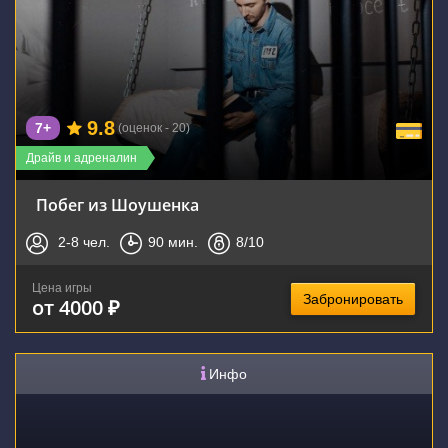
9.8
7+
(оценок - 20)
Драйв и адреналин
Побег из Шоушенка
2-8
чел.
90
мин.
8
/10
Цена игры
Забронировать
от 4000 ₽
Инфо