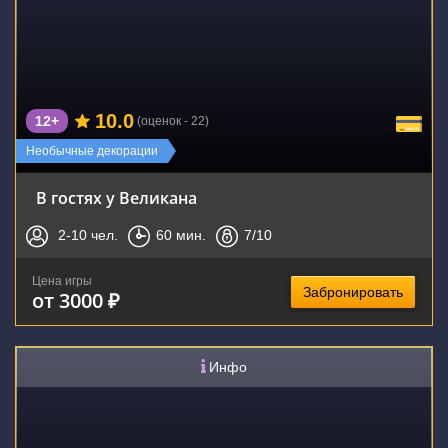
10.0
12+
(оценок - 22)
Необычные декорации
В гостях у Великана
2-10
чел.
60
мин.
7
/10
Цена игры
Забронировать
от 3000 ₽
Инфо