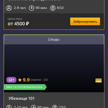
2-8
чел.
90
мин.
8
/10
Цена игры
Забронировать
от 4500 ₽
Инфо
9.9
12+
(оценок - 10)
Квест в постапокалипсисе
Убежище 101
2-10
чел.
60
мин.
7
/10