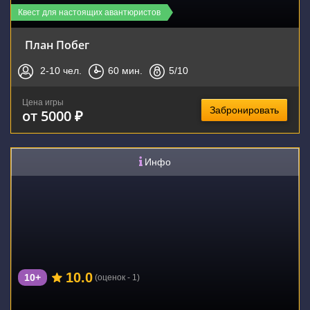
Квест для настоящих авантюристов
План Побег
2-10
чел.
60
мин.
5
/10
Цена игры
Забронировать
от 5000 ₽
Инфо
10.0
10+
(оценок - 1)