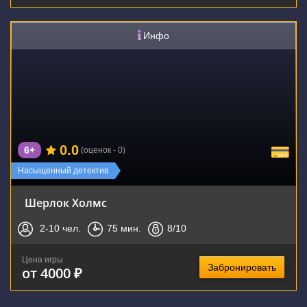
Инфо
0.0
6+
(оценок - 0)
Насыщенный детектив
Шерлок Холмс
2-10
чел.
75
мин.
8
/10
Цена игры
Забронировать
от 4000 ₽