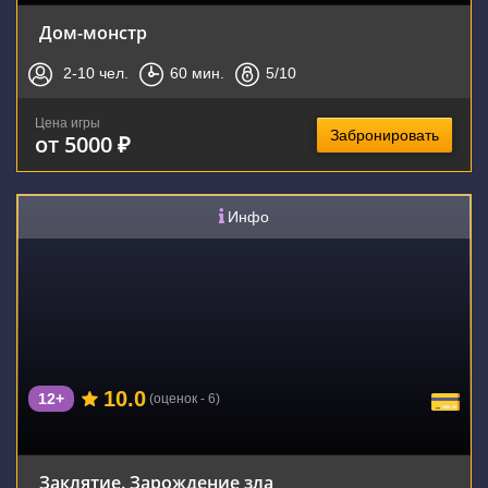
Дом-монстр
2-10
чел.
60
мин.
5
/10
Цена игры
Забронировать
от 5000 ₽
Инфо
10.0
12+
(оценок - 6)
Заклятие. Зарождение зла