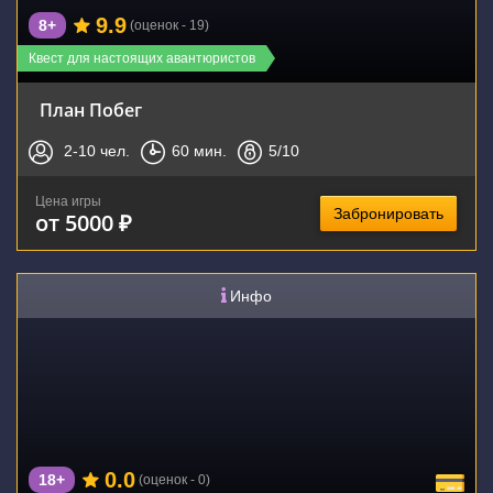
9.9
8+
(оценок - 19)
Квест для настоящих авантюристов
План Побег
2-10
чел.
60
мин.
5
/10
Цена игры
Забронировать
от 5000 ₽
Инфо
0.0
18+
(оценок - 0)