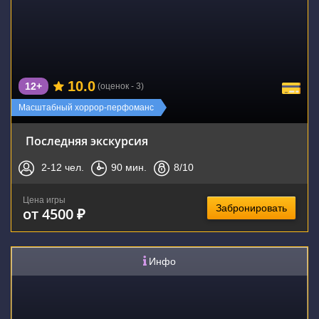
10.0
12+
(оценок - 3)
Новинка
Масштабный хоррор-перфоманс
Последняя экскурсия
2-12
чел.
90
мин.
8
/10
Цена игры
Забронировать
от 4500 ₽
Инфо