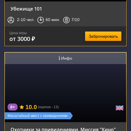
Убежище 101
2-10
чел.
60
мин.
7
/10
Цена игры
Забронировать
от 3000 ₽
Инфо
10.0
8+
(оценок - 13)
Масштабный квест с привидениями
Охотники за привидениями. Миссия "Кино"