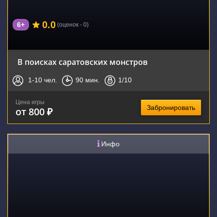
0.0
6+
(оценок - 0)
В поисках саратовских монстров
1-10
чел.
90
мин.
1
/10
Цена игры
Забронировать
от 800 ₽
Инфо