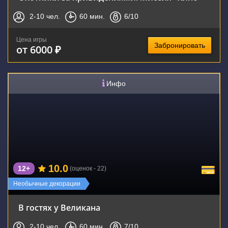
2-10
чел.
60
мин.
6
/10
Цена игры
Забронировать
от 6000 ₽
Инфо
10.0
12+
(оценок - 22)
Необычные декорации
В гостях у Великана
2-10
чел.
60
мин.
7
/10