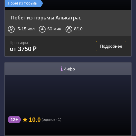
Побег из тюрьмы
Побег из тюрьмы Алькатрас
5-15
чел.
60
мин.
8
/10
Цена игры
Подробнее
от 3750 ₽
Инфо
10.0
12+
(оценок - 1)