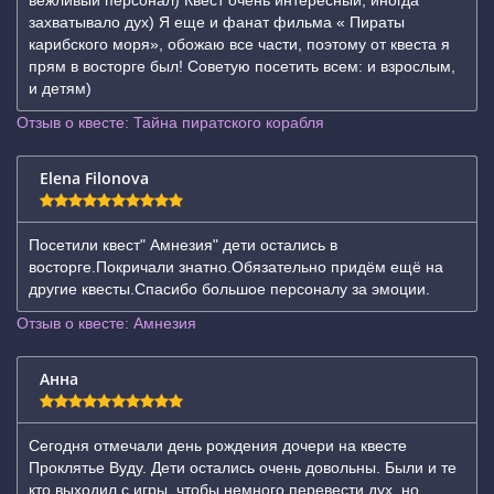
вежливый персонал) Квест очень интересный, иногда
захватывало дух) Я еще и фанат фильма « Пираты
карибского моря», обожаю все части, поэтому от квеста я
прям в восторге был! Советую посетить всем: и взрослым,
и детям)
Отзыв о квесте: Тайна пиратского корабля
Elena Filonova
Посетили квест" Амнезия" дети остались в
восторге.Покричали знатно.Обязательно придём ещё на
другие квесты.Спасибо большое персоналу за эмоции.
Отзыв о квесте: Амнезия
Анна
Сегодня отмечали день рождения дочери на квесте
Проклятье Вуду. Дети остались очень довольны. Были и те
кто выходил с игры, чтобы немного перевести дух, но