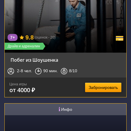
9.8
7+
(оценок - 20)
Драйв и адреналин
Побег из Шоушенка
2-8
чел.
90
мин.
8
/10
Цена игры
Забронировать
от 4000 ₽
Инфо