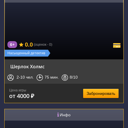
0.0
6+
(оценок - 0)
Насыщенный детектив
Шерлок Холмс
2-10
чел.
75
мин.
8
/10
Цена игры
Забронировать
от 4000 ₽
Инфо