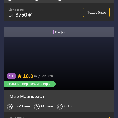
Цена игры
Подробнее
от 3750 ₽
Инфо
10.0
5+
(оценок - 29)
Окунись в мир любимой игры!
Мир Майнкрафт
5-20
чел.
60
мин.
8
/10