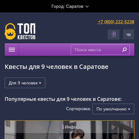
Город:
Саратов
+7 (800) 222-5238
Квесты
Квесты для 9 человек в Саратове
Выездные
Расписание
Для 9 человек
Рейтинги
Популярные квесты для 9 человек в Саратове:
На карте
Сертификаты
Сортировка:
По умолчанию
Инфо