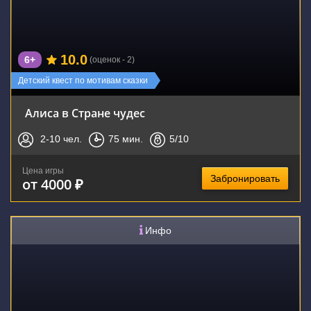
10.0
6+
(оценок - 2)
Детский квест по мотивам сказки
Алиса в Стране чудес
2-10
чел.
75
мин.
5
/10
Цена игры
Забронировать
от 4000 ₽
Инфо