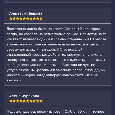
Анастасия Быкова
Достаточно давно была на квесте Сайлент Хилл: город
пепла, но созрела на отзыв только сейчас. Несмотря на то,
что квест является одним из самых стареньких в Саратове,
в моем личном топе он занял чуть ли не первое место по
своему антуражу и !!загадкам!! Это, пожалуй,
единственный квест, где действительно нужно поломать
голову над загадками, а некоторые в одиночку решить так
вообще невозможно! Местные обитатели ни чуть не
уступают самым кровавым и ужасным персонажам других
квестов! Антураж/загадки/перфоманс/чистота - все на
высоте!)
Алина Чуракова
Недавно удалось посетить квест «Сайлент Хилл», точнее